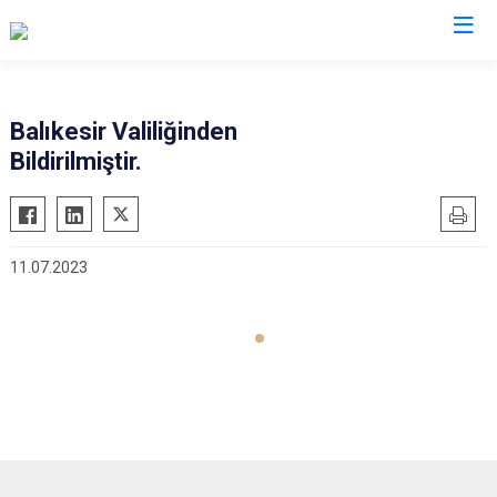
Balıkesir
Balıkesir Valiliğinden
Bildirilmiştir.
Ayvalık
Havran
Balya
İvrindi
Bandırma
Kepsut
11.07.2023
Bigadiç
Manyas
Burhaniye
Marmara
Dursunbey
Savaştepe
Edremit
Sındırgı
Erdek
Susurluk
Gömeç
Karesi
Gönen
Altıeylül